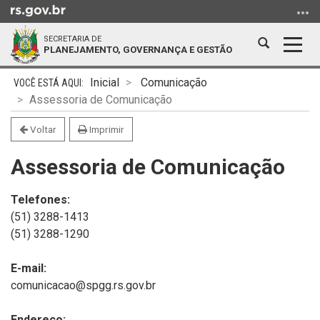
Ir
para
SECRETARIA DE
o
Abrir
Alter
PLANEJAMENTO, GOVERNANÇA E GESTÃO
conteúdo
a
a
Ir
Início
busca
nave
Inicial
Comunicação
para
do
Assessoria de Comunicação
o
conteúdo
menu
Voltar
Imprimir
Ir
Assessoria de Comunicação
para
a
busca
Telefones:
(51) 3288-1413
(51) 3288-1290
E-mail:
comunicacao@spgg.rs.gov.br
Endereço: