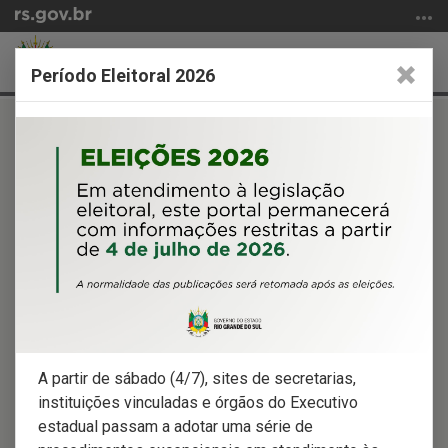
Ir
para
SECRETARIA DE
o
Abrir
Alter
PLANEJAMENTO, GOVERNANÇA E GESTÃO
Período Eleitoral 2026
conteúdo
a
a
Ir
Início
busca
nave
para
do
Institucional
o
conteúdo
menu
Competências
Ir
Secretária
para
Estrutura Administrativa
a
Agenda da Secretária
busca
Mapa Estratégico do Governo
Proteção de Dados Pessoais
Subsecretarias
A partir de sábado (4/7), sites de secretarias,
instituições vinculadas e órgãos do Executivo
Administração
estadual passam a adotar uma série de
Gestão de Pessoas