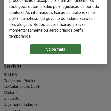
procedimentos excepcionais em atendimento às
TIC e Digital
restrições determinadas pela legislação do período
Patrimônio
eleitoral. As informações ficarão centralizadas no
Planejamento
portal de notícias do governo do Estado até o fim
Licitações
das eleições. Redes sociais ficarão inativas
momentaneamente ou serão criados perfis
temporários.
Comunicação
Assessoria de Comunicação
Saiba mais
Serviços
BIM RS
Concursos Públicos
Ex-Autárquicos CEEE
Minha TI
Office 365
Orçamento Estadual
Ouvidoria