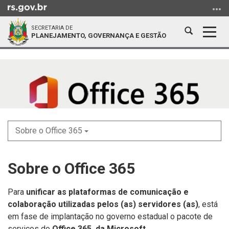
Ir
para
SECRETARIA DE
o
Abrir
Alter
PLANEJAMENTO, GOVERNANÇA E GESTÃO
conteúdo
a
a
Ir
Início
busca
nave
para
do
o
conteúdo
menu
Ir
para
a
Sobre o Office 365
busca
Sobre o Office 365
Para
unificar as plataformas de comunicação e
colaboração utilizadas pelos (as) servidores (as)
, está
em fase de implantação no governo estadual o pacote de
serviços do
Office 365, da Microsoft
.