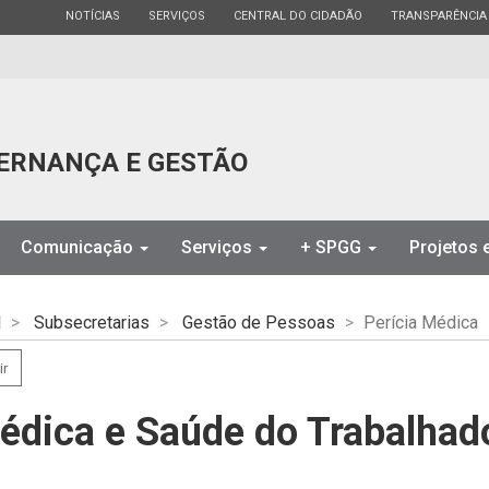
ESTADO
ESTADO
ESTADO
ESTADO
NOTÍCIAS
SERVIÇOS
CENTRAL DO CIDADÃO
TRANSPARÊNCIA
ERNANÇA E GESTÃO
Comunicação
Serviços
+ SPGG
Projetos
l
Subsecretarias
Gestão de Pessoas
Perícia Médica
ir
Médica e Saúde do Trabalhad