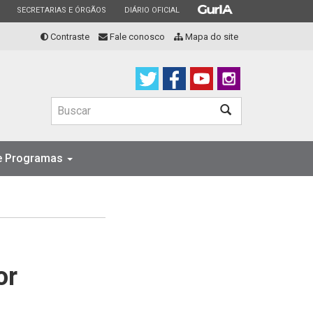
ESTADO
ESTADO
ESTADO
SECRETARIAS E ÓRGÃOS
DIÁRIO OFICIAL
Contraste
Fale conosco
Mapa do site
Buscar
Buscar
 e Programas
or