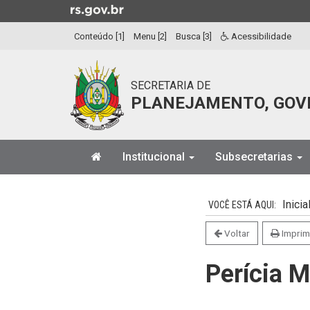
Ir
para
Conteúdo [1]
Menu [2]
Busca [3]
Acessibilidade
o
conteúdo
Ir
SECRETARIA DE
para
PLANEJAMENTO, GOV
o
menu
Ir
Início
para
Institucional
Subsecretarias
do
a
menu
Início
busca
do
Inicia
conteúdo
Voltar
Imprim
Perícia 