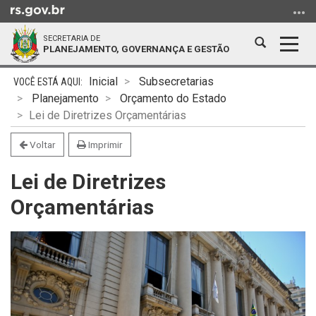
Ir
para
SECRETARIA DE
o
Abrir
Alter
PLANEJAMENTO, GOVERNANÇA E GESTÃO
conteúdo
a
a
Ir
Início
busca
nave
Inicial
Subsecretarias
para
do
Planejamento
Orçamento do Estado
o
conteúdo
Lei de Diretrizes Orçamentárias
menu
Ir
Voltar
Imprimir
para
Lei de Diretrizes
a
busca
Orçamentárias