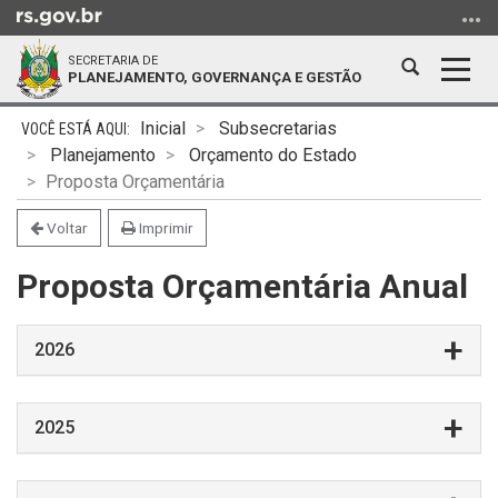
Ir
para
SECRETARIA DE
o
Abrir
Alter
PLANEJAMENTO, GOVERNANÇA E GESTÃO
conteúdo
a
a
Ir
Início
busca
nave
Inicial
Subsecretarias
para
do
Planejamento
Orçamento do Estado
o
conteúdo
Proposta Orçamentária
menu
Ir
Voltar
Imprimir
para
Proposta Orçamentária Anual
a
busca
2026
2025