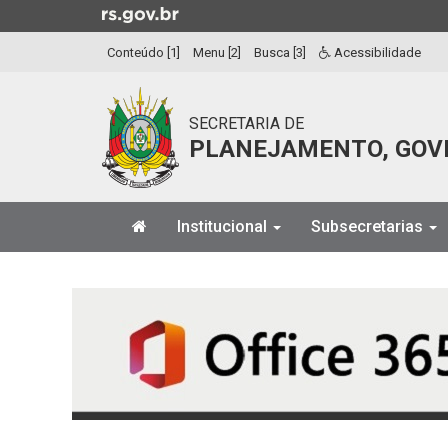
Ir
para
Conteúdo [1]
Menu [2]
Busca [3]
Acessibilidade
o
conteúdo
Ir
SECRETARIA DE
para
PLANEJAMENTO, GOV
o
menu
Ir
Início
para
Institucional
Subsecretarias
do
a
menu
Início
busca
do
conteúdo