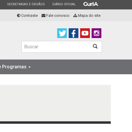
ESTADO
ESTADO
ESTADO
SECRETARIAS E ÓRGÃOS
DIÁRIO OFICIAL
Contraste
Fale conosco
Mapa do site
Buscar
Buscar
 e Programas