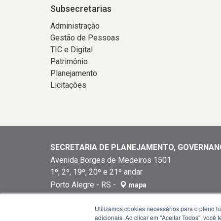
Subsecretarias
Administração
Gestão de Pessoas
TIC e Digital
Patrimônio
Planejamento
Licitações
SECRETARIA DE PLANEJAMENTO, GOVERNAN
Avenida Borges de Medeiros 1501
1º, 2º, 19º, 20º e 21º andar
Porto Alegre - RS -
mapa
90119-900
Utilizamos cookies necessários para o pleno f
Horários de atendimento: das 8h30 às 12h e das
adicionais. Ao clicar em "Aceitar Todos", você