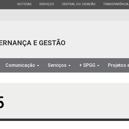
ESTADO
ESTADO
ESTADO
ESTADO
NOTÍCIAS
SERVIÇOS
CENTRAL DO CIDADÃO
TRANSPARÊNCIA
ERNANÇA E GESTÃO
Comunicação
Serviços
+ SPGG
Projetos