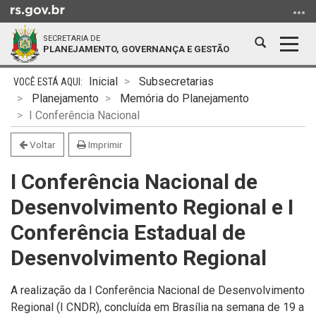
Ir
para
SECRETARIA DE
o
Abrir
Alter
PLANEJAMENTO, GOVERNANÇA E GESTÃO
conteúdo
a
a
Ir
Início
busca
nave
Inicial
Subsecretarias
para
do
Planejamento
Memória do Planejamento
o
conteúdo
I Conferência Nacional
menu
Ir
Voltar
Imprimir
para
I Conferência Nacional de
a
busca
Desenvolvimento Regional e I
Conferência Estadual de
Desenvolvimento Regional
A realização da I Conferência Nacional de Desenvolvimento
Regional (I CNDR), concluída em Brasília na semana de 19 a