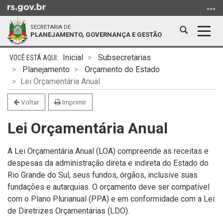
Ir
para
SECRETARIA DE
o
Abrir
Alter
PLANEJAMENTO, GOVERNANÇA E GESTÃO
conteúdo
a
a
Ir
Início
busca
nave
Inicial
Subsecretarias
para
do
Planejamento
Orçamento do Estado
o
conteúdo
Lei Orçamentária Anual
menu
Ir
Voltar
Imprimir
para
Lei Orçamentária Anual
a
busca
A Lei Orçamentária Anual (LOA) compreende as receitas e
despesas da administração direta e indireta do Estado do
Rio Grande do Sul, seus fundos, órgãos, inclusive suas
fundações e autarquias. O orçamento deve ser compatível
com o Plano Plurianual (PPA) e em conformidade com a Lei
de Diretrizes Orçamentárias (LDO).